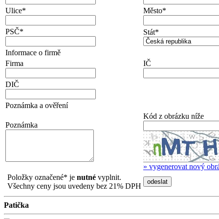
Ulice
*
Město
*
PSČ
*
Stát
*
Informace o firmě
Firma
IČ
DIČ
Poznámka a ověření
Kód z obrázku níže
Poznámka
» vygenerovat nový obr
Položky označené
*
je
nutné
vyplnit.
Všechny ceny jsou uvedeny bez 21% DPH
Patička