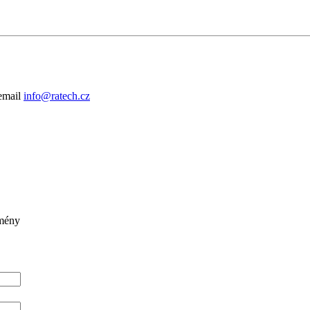
 email
info@ratech.cz
omény