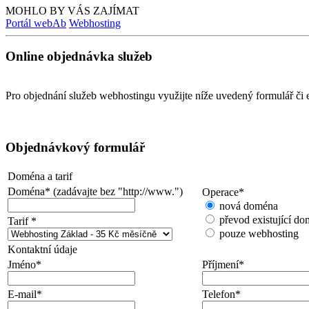
MOHLO BY VÁS ZAJÍMAT
Portál webAb
Webhosting
Online objednávka služeb
Pro objednání služeb webhostingu využijte níže uvedený formulář či
Objednávkový formulář
Doména a tarif
Doména
*
(zadávajte bez "http://www.")
Operace
*
nová doména
převod existující d
Tarif
*
pouze webhosting
Kontaktní údaje
Jméno
*
Příjmení
*
E-mail
*
Telefon
*