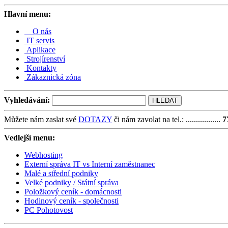
Hlavní menu:
O nás
IT servis
Aplikace
Strojírenství
Kontakty
Zákaznická zóna
Vyhledávání:
Můžete nám zaslat své
DOTAZY
či nám zavolat na
tel.: .................
7
Vedlejší menu:
Webhosting
Externí správa IT vs Interní zaměstnanec
Malé a střední podniky
Velké podniky / Státní správa
Položkový ceník - domácnosti
Hodinový ceník - společnosti
PC Pohotovost