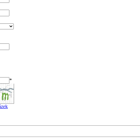
*
ázek