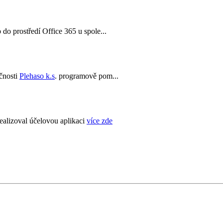
do prostředí Office 365 u spole...
čnosti
Plehaso k.s
. programově pom...
ealizoval účelovou aplikaci
více zde