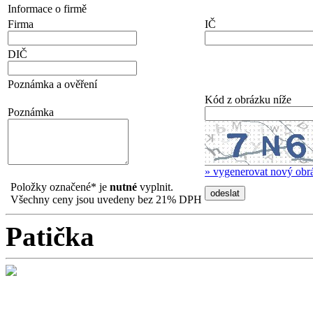
Informace o firmě
Firma
IČ
DIČ
Poznámka a ověření
Kód z obrázku níže
Poznámka
» vygenerovat nový obr
Položky označené
*
je
nutné
vyplnit.
Všechny ceny jsou uvedeny bez 21% DPH
Patička