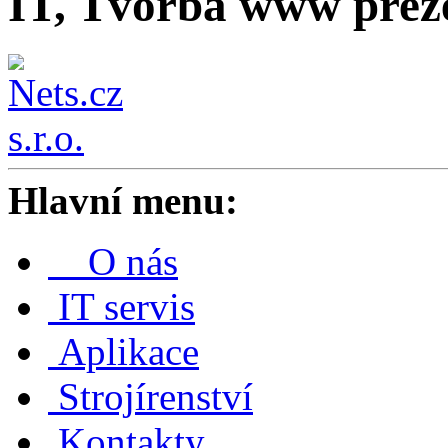
IT, Tvorba www prez
Hlavní menu:
O nás
IT servis
Aplikace
Strojírenství
Kontakty